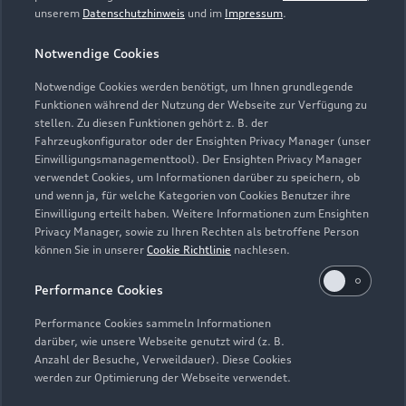
unserem
Datenschutzhinweis
und im
Impressum
.
Notwendige Cookies
Notwendige Cookies werden benötigt, um Ihnen grundlegende
Zur Inspektion
Funktionen während der Nutzung der Webseite zur Verfügung zu
stellen. Zu diesen Funktionen gehört z. B. der
Fahrzeugkonfigurator oder der Ensighten Privacy Manager (unser
Einwilligungsmanagementtool). Der Ensighten Privacy Manager
Zurück nach oben
verwendet Cookies, um Informationen darüber zu speichern, ob
und wenn ja, für welche Kategorien von Cookies Benutzer ihre
Einwilligung erteilt haben. Weitere Informationen zum Ensighten
Modelle
Privacy Manager, sowie zu Ihren Rechten als betroffene Person
können Sie in unserer
Cookie Richtlinie
nachlesen.
Kaufen & leasen
Alle Modelle
Performance Cookies
Modelle vergleichen
Service & Zubehör
Performance Cookies sammeln Informationen
Neuwagensuche
darüber, wie unsere Webseite genutzt wird (z. B.
Elektromodelle
Anzahl der Besuche, Verweildauer). Diese Cookies
Gebrauchtwagensuche
Support
werden zur Optimierung der Webseite verwendet.
Saisonale Angebote
Plug-in-Hybride
Gebrauchtwagen