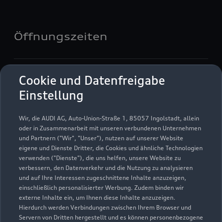
Öffnungszeiten
Verkauf
Cookie und Datenfreigabe
Geschlossen
,
öffnet am
Freitag 09:00
Einstellung
Service
Wir, die AUDI AG, Auto-Union-Straße 1, 85057 Ingolstadt, allein
Geschlossen
,
öffnet am
Freitag 07:00
oder in Zusammenarbeit mit unseren verbundenen Unternehmen
und Partnern ("Wir", "Unser"), nutzen auf unserer Website
eigene und Dienste Dritter, die Cookies und ähnliche Technologien
Teile- & Zubehörverkauf
verwenden ("Dienste"), die uns helfen, unsere Website zu
Geschlossen
,
öffnet am
Freitag 07:30
verbessern, den Datenverkehr und die Nutzung zu analysieren
und auf Ihre Interessen zugeschnittene Inhalte anzuzeigen,
einschließlich personalisierter Werbung. Zudem binden wir
externe Inhalte ein, um Ihnen diese Inhalte anzuzeigen.
Hierdurch werden Verbindungen zwischen Ihrem Browser und
Servern von Dritten hergestellt und es können personenbezogene