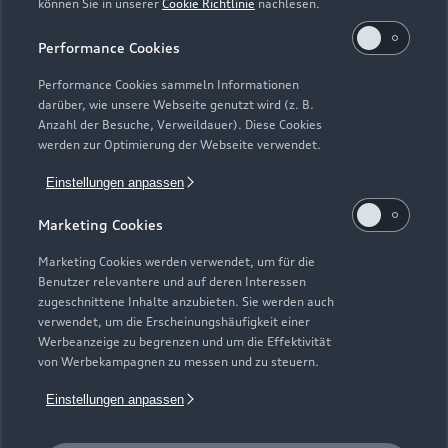
können Sie in unserer
Cookie Richtlinie
nachlesen.
Kaufen & leasen
Alle Modelle
Performance Cookies
Modelle vergleichen
Service & Zubehör
Performance Cookies sammeln Informationen
Neuwagensuche
darüber, wie unsere Webseite genutzt wird (z. B.
Elektromodelle
Anzahl der Besuche, Verweildauer). Diese Cookies
Gebrauchtwagensuche
Support
werden zur Optimierung der Webseite verwendet.
Saisonale Angebote
Plug-in-Hybride
Gebrauchtwagen
Einstellungen anpassen
Audi Services
Über Audi
Kundenservice
Finanzierung
Marketing Cookies
Garantie
Händlersuche
Aktionen & Angebote
Unternehmen
Marketing Cookies werden verwendet, um für die
Audi digital services
Benutzer relevantere und auf deren Interessen
Audi Code
Geschäftskunden
Karriere
zugeschnittene Inhalte anzubieten. Sie werden auch
myAudi
verwendet, um die Erscheinungshäufigkeit einer
Häufige Fragen (FAQ)
Investor Relations
Werbeanzeige zu begrenzen und um die Effektivität
© 2026 AUDI AG. Alle Rechte vorbehalten
von Werbekampagnen zu messen und zu steuern.
Audi Online Beratung
Presse & Media Center
Impressum
Rechtliches
Hinweisgebersystem
Einstellungen anpassen
Online-Terminvereinbarung
Datenschutz
Datenschutzinformation
Cookie-Einstellungen
Servicekontakt